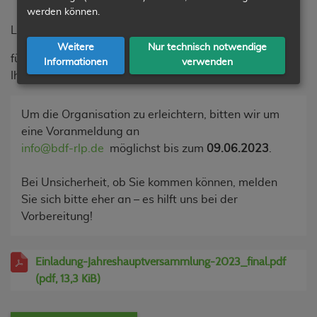
werden können.
Liebe Grüße und bis zum 23.6. in Argenthal,
Weitere
Nur technisch notwendige
für den gesamten Landesvorstand
Informationen
verwenden
Ihr Jochen Raschdorf, Landesvorsitzender
Um die Organisation zu erleichtern, bitten wir um
eine Voranmeldung an
info@bdf-rlp.de
möglichst bis zum
09.06.2023
.
Bei Unsicherheit, ob Sie kommen können, melden
Sie sich bitte eher an – es hilft uns bei der
Vorbereitung!
Einladung-Jahreshauptversammlung-2023_final.pdf
(pdf, 13,3 KiB)