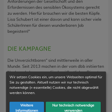
Anforderungen der Gesellschaft und den
Erfordernissen des sensiblen Ökosystems gerecht
zu werden. Hierfür brauchen wir die besten Köpfe.
Lisa Schubert ist einer davon und kann sicher viele
SchülerInnen für diesen wunderbaren Job
begeistern!“
DIE KAMPAGNE
Die Unverzichtbaren“ sind mittlerweile in aller
Munde. Seit 2013 machen in der vom dbb initiierten
Nachwuchskampagne für den öffentlichen Dienst
Wir setzen Cookies ein, um unsere Webseiten optimal für
junge Beamte und Arbeitnehmer an tausenden
Sie zu gestalten. Aktuell nutzen wir nur technisch
Schulen der Sekundarstufe 1 auf Plakaten und
notwendige (= essentielle) Cookies, die nicht abgewählt
Postkarten sowie im Internet Werbung für den
werden können.
größten, vielfältigsten und abwechslungsreichsten
Arbeitgeber Deutschlands. Mehr als 10 Millionen
Weitere
Nur technisch notwendige
Kontakte hat die von Politik, Arbeitgebern und
Informationen
verwenden