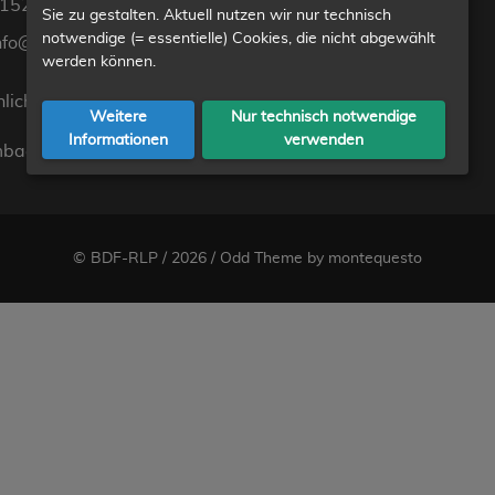
1522 8850201
Sie zu gestalten. Aktuell nutzen wir nur technisch
notwendige (= essentielle) Cookies, die nicht abgewählt
nfo@bdf-rlp.de
werden können.
lich:
Weitere
Nur technisch notwendige
Informationen
verwenden
bach@bdf-rlp.de
©
BDF-RLP
/ 2026 /
Odd Theme
by
montequesto