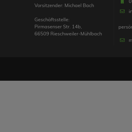
0
Vorsitzender: Michael Bach
i
Geschäftsstelle:
Pirmasenser Str. 14b,
persön
66509 Rieschweiler-Mühlbach
m